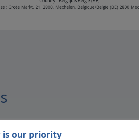
Country : Belgique/België (BE)
ss : Grote Markt, 21, 2800, Mechelen, Belgique/België (BE) 2800 Me
s
is our priority