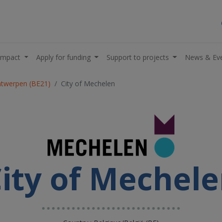
impact
Apply for funding
Support to projects
News & Ev
ntwerpen (BE21)
City of Mechelen
ity of Mechel