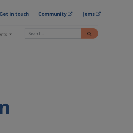
Get in touch
Community
Jems
ents
en